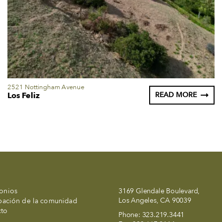
2521 Nottingham Avenue
Los Feliz
READ MORE
onios
3169 Glendale Boulevard,
Los Angeles, CA 90039
ipación de la comunidad
cto
Phone:
323.219.3441