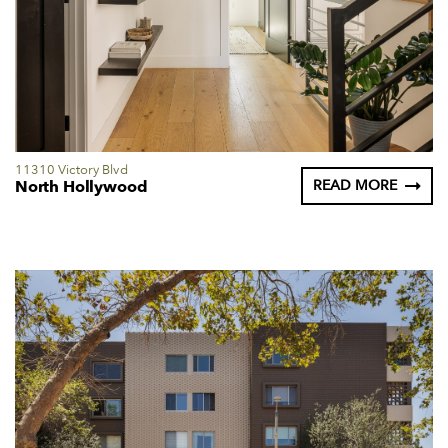
11310 Victory Blvd
North Hollywood
READ MORE