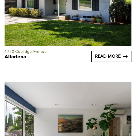
1770 Coolidge Avenue
Altadena
READ MORE