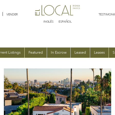
VENDER
TESTIMONI
INGLÉS
ESPAÑOL
rent Listings
Featured
In Escrow
Leased
Leases
S