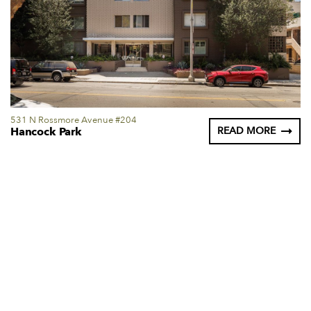
531 N Rossmore Avenue #204
Hancock Park
READ MORE