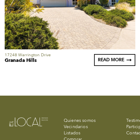
17248 Warrington Drive
Granada Hills
READ MORE
Quienes somos
Testim
Vecindarios
Partic
Listados
Conta
Comprar