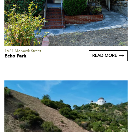
1621 Mohawk Street
Echo Park
READ MORE