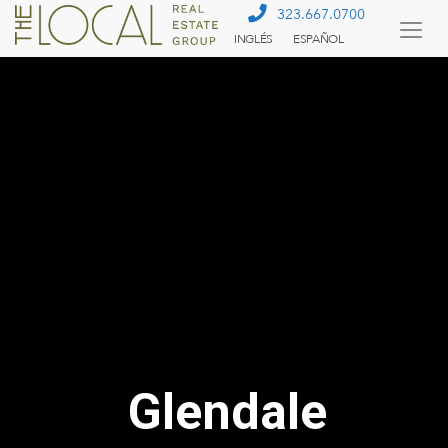
323.667.0700
INGLÉS
ESPAÑOL
Togg
Menu
Glendale