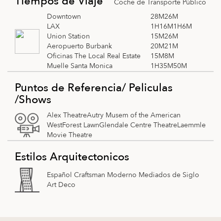
Tiempos de Viaje
Coche de Transporte Público
Downtown
28M26M
LAX
1H16M1H6M
Union Station
15M26M
Aeropuerto Burbank
20M21M
Oficinas The Local Real Estate
15M8M
Muelle Santa Monica
1H35M50M
Puntos de Referencia/ Peliculas
/Shows
Alex TheatreAutry Musem of the American
WestForest LawnGlendale Centre TheatreLaemmle
Movie Theatre
Estilos Arquitectonicos
Español Craftsman Moderno Mediados de Siglo
Art Deco